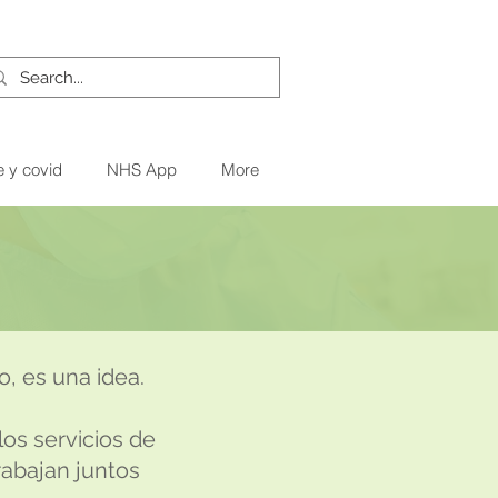
e y covid
NHS App
More
, es una idea.
los servicios de
trabajan juntos