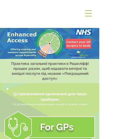
Практика загальної практики в Рашкліффі
працює разом, щоб надавати вечірні та
вихідні послуги під назвою «Покращений
доступ»
Ці призначення призначені для таких
проблем:
(Ці призначення не розраховані на довгострокові умови)
For GPs