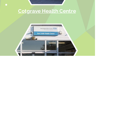
Cotgrave Health Centre
East Leake Health Centre