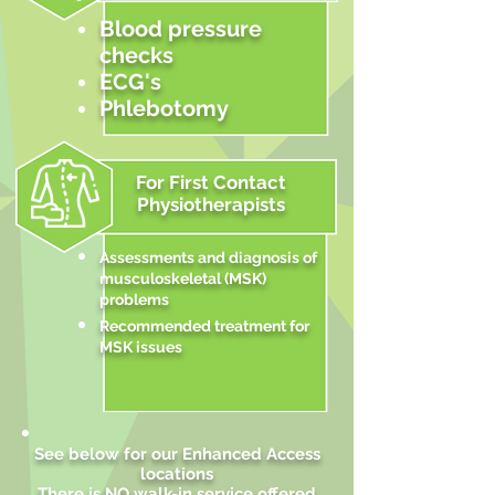
Blood pressure
checks
ECG's
Phlebotomy
For First Contact
Physiotherapists
​Assessments and diagnosis of
musculoskeletal (MSK)
problems
Recommended treatment for
MSK issues
See below for our Enhanced Access
locations
There is NO walk-in service offered