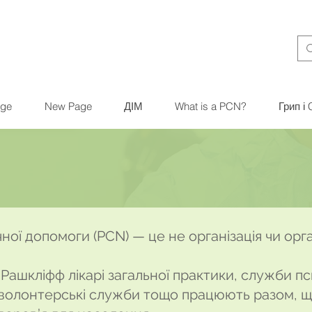
ge
New Page
ДІМ
What is a PCN?
Грип і
ї допомоги (PCN) — це не організація чи орган
і Рашкліфф лікарі загальної практики, служби п
і, волонтерські служби тощо працюють разом, 