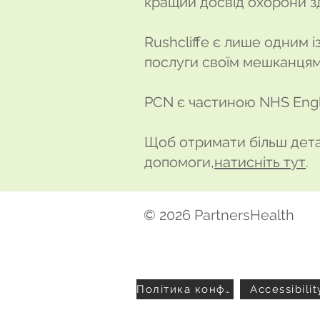
кращий досвід охорони з
Rushcliffe є лише одним і
послуги своїм мешканця
PCN є частиною NHS Eng
Щоб отримати більш дет
допомоги,
натисніть тут
.
© 2026 PartnersHealth
Політика конфіденційності
Accessibilit