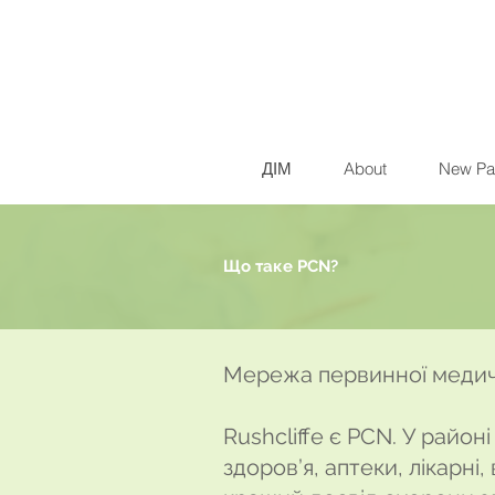
ДІМ
About
New Pa
Що таке PCN?
Мережа первинної медично
Rushcliffe є PCN. У район
здоров’я, аптеки, лікарн