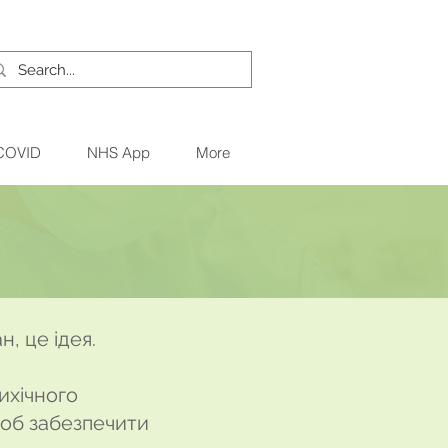
 COVID
NHS App
More
, це ідея.
сихічного
щоб забезпечити