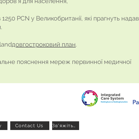
доров’я для населення,
з 1250 PCN у Великобританії, які прагнуть нада
м.
land
довгостроковий план
.
альне пояснення мереж первинної медичної
y
Contact Us
Зв'яжіться з нами