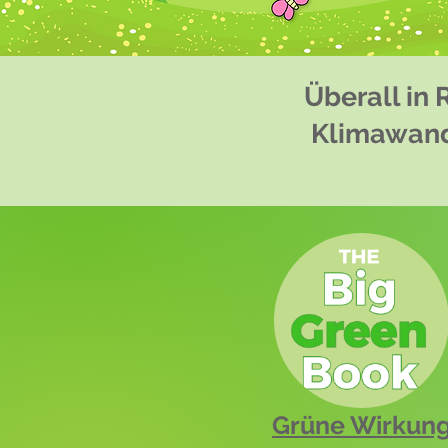
Überall in 
Klimawande
Grüne Wirkun