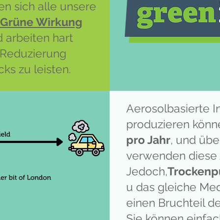
n sich alle unsere
Grüne Wirkung
d arbeiten hart
r Reduzierung
s zu leisten.
Aerosolbasierte I
produzieren könn
pro Jahr
, und üb
verwenden diese 
Jedoch,
Trockenp
u das gleiche Med
einen Bruchteil d
Sie können einfa