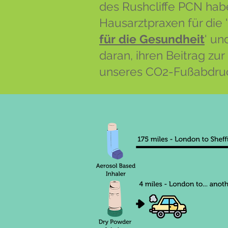
des Rushcliffe PCN habe
Hausarztpraxen für die '
für die Gesundheit
' un
daran, ihren Beitrag zu
unseres CO2-Fußabdruck