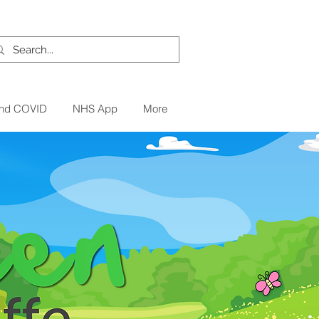
und COVID
NHS App
More