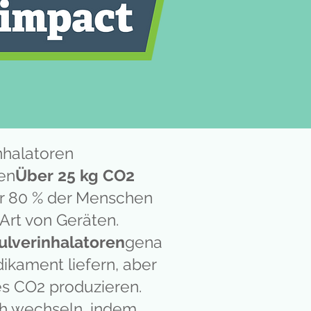
nhalatoren
en
Über 25 kg CO2
er 80 % der Menschen
Art von Geräten.
ulverinhalatoren
gena
ikament liefern, aber
es CO2 produzieren.
ch wechseln, indem