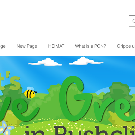
age
New Page
HEIMAT
What is a PCN?
Grippe 