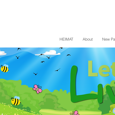
HEIMAT
About
New P