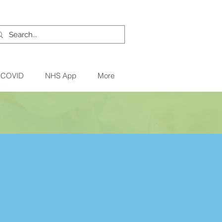
и COVID
NHS App
More