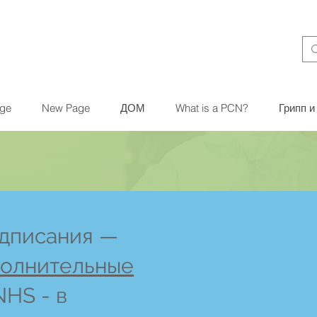
ge
New Page
ДОМ
What is a PCN?
Грипп 
дписания —
олнительные
NHS - в