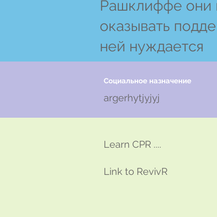
Рашклиффе они 
оказывать подде
ней нуждается
Социальное назначение
argerhytjyjyj
Learn CPR ....
Link to RevivR