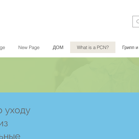
ge
New Page
ДОМ
What is a PCN?
Грипп 
 уходу
из
ьные