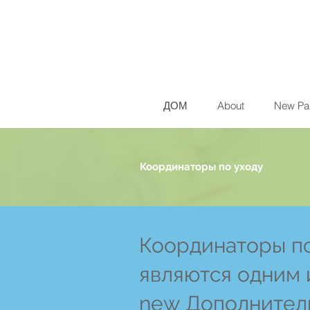
ДОМ
About
New Pa
Координаторы по уходу
Координаторы по
являются одним 
new
Дополнител