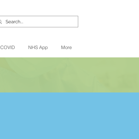
и COVID
NHS App
More