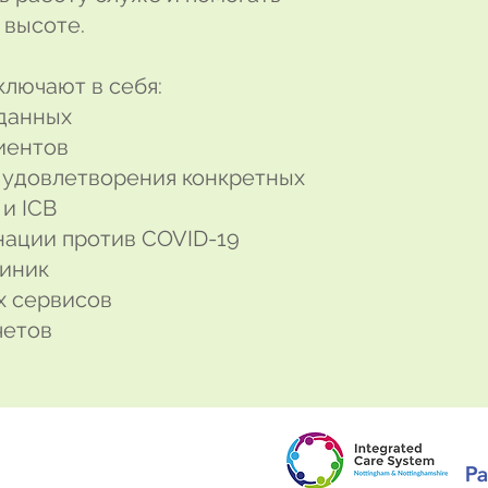
 высоте.
ключают в себя:
 данных
иентов
 удовлетворения конкретных
и ICB
нации против COVID-19
линик
х сервисов
четов