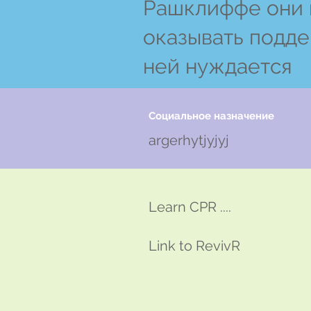
Рашклиффе они 
оказывать подде
ней нуждается
Социальное назначение
argerhytjyjyj
Learn CPR ....
Link to RevivR