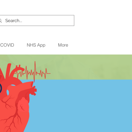
и COVID
NHS App
More