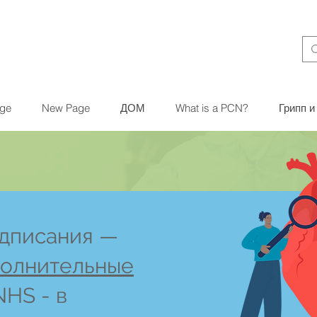
ge
New Page
ДОМ
What is a PCN?
Грипп 
дписания —
олнительные
NHS - в