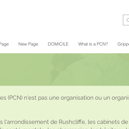
Page
New Page
DOMICILE
What is a PCN?
Gripp
es (PCN) n'est pas une organisation ou un organ
s l'arrondissement de Rushcliffe, les cabinets d