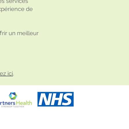
es services
expérience de
rir un meilleur
ez ici
.