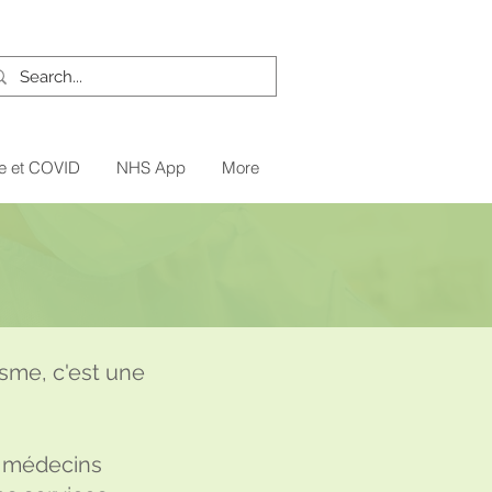
e et COVID
NHS App
More
isme, c'est une
e médecins