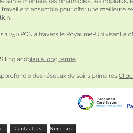
de santé mentale, les pharmacies, les hôpitaux, l
 travaillent ensemble pour offrir une meilleure 
tion,
es 1 250 PCN à travers le Royaume-Uni visant à off
HS England
plan à long terme
.
approfondie des réseaux de soins primaires,
Cliqu
y
Contact Us
Nous contacter