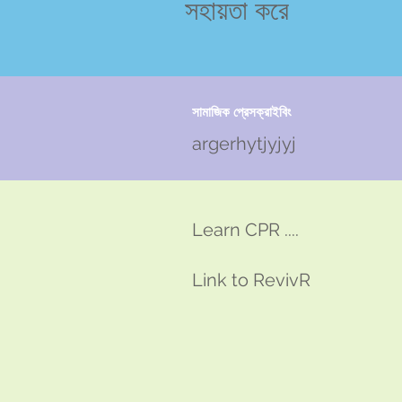
সহায়তা করে
সামাজিক প্রেসক্রাইবিং
argerhytjyjyj
Learn CPR ....
Link to RevivR