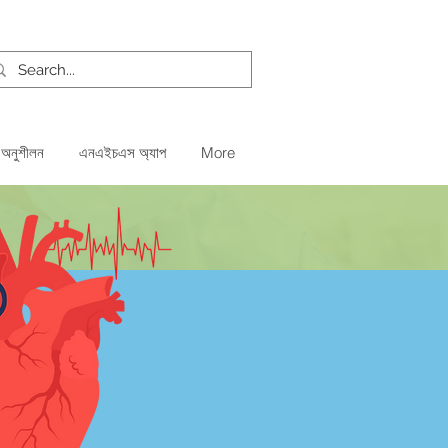
 অনুশীলন
এনএইচএস অ্যাপ
More