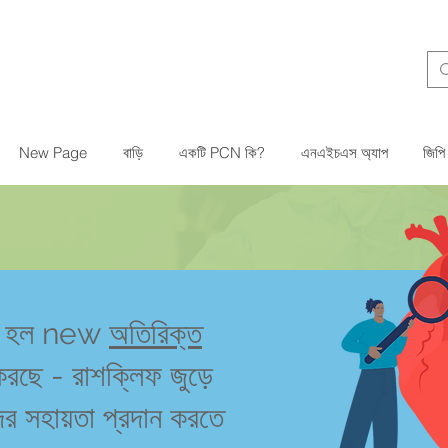
New Page
বাড়ি
একটি PCN কি?
এনএইচএস অ্যাপ
জিপি
ররা হল new
অতিরিক্ত
রছে - রাশক্লিফ জুড়ে
ের সহায়তা প্রদান করতে