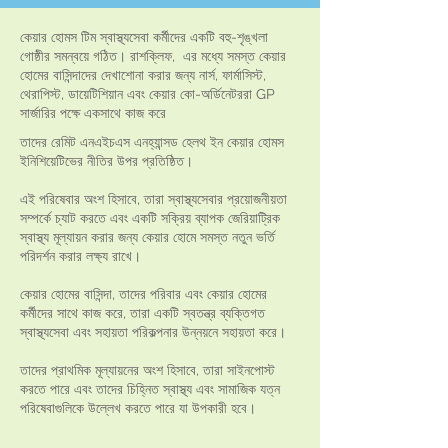
কেয়ার হোমস টিম স্বাস্থ্যসেবা কর্মীদের একটি বহু-শৃঙ্খলা
গোষ্ঠীর সমন্বয়ে গঠিত। রাশক্লিফ, এর মধ্যে সমস্ত কেয়ার
হোমের বাসিন্দাদের দেখাশোনা করার জন্য নার্স, ফার্মাসিস্ট,
থেরাপিস্ট, ডায়েটিশিয়ান এবং কেয়ার কো-অর্ডিনেটররা GP
সার্জারির পক্ষে একসাথে কাজ করে
তাদের রেমিট এনএইচএস এনহ্যান্সড হেলথ ইন কেয়ার হোমস
ইনিশিয়েটিভের নীতির উপর প্রতিষ্ঠিত।
এই পরিষেবার অংশ হিসাবে, তারা স্বাস্থ্যসেবার প্রয়োজনীয়তা
সম্পর্কে চ্যাট করতে এবং একটি সক্রিয় ব্যাপক জেরিয়াট্রিক
স্বাস্থ্য মূল্যায়ন করার জন্য কেয়ার হোমে সমস্ত নতুন ভর্তি
পরিদর্শন করার লক্ষ্য রাখে।
কেয়ার হোমের বাসিন্দা, তাদের পরিবার এবং কেয়ার হোমের
কর্মীদের সাথে কাজ করে, তারা একটি স্বতন্ত্র ব্যক্তিগত
স্বাস্থ্যসেবা এবং সহায়তা পরিকল্পনার উন্নয়নে সহায়তা করে।
তাদের প্রাথমিক মূল্যায়নের অংশ হিসাবে, তারা সাইনপোস্ট
করতে পারে এবং তাদের চিহ্নিত স্বাস্থ্য এবং সামাজিক যত্ন
পরিষেবাগুলিকে উল্লেখ করতে পারে যা উপকারী হবে।